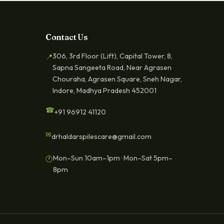
Contact Us
306, 3rd Floor (Lift), Capital Tower, 8,
📍
Sapna Sangeeta Road, Near Agrasen
Chouraha, Agrasen Square, Sneh Nagar,
Indore, Madhya Pradesh 452001
☎
+91 96912 41120
✉
drhaldarspilescare@gmail.com
Mon–Sun 10am–1pm · Mon–Sat 5pm–
🕐
8pm