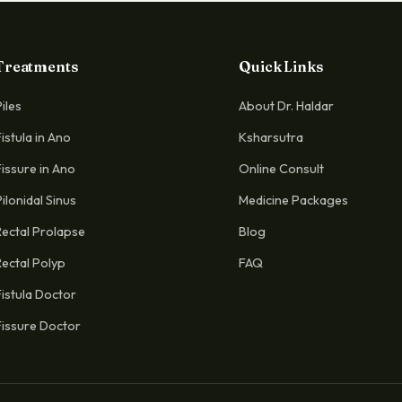
Treatments
Quick Links
Piles
About Dr. Haldar
Fistula in Ano
Ksharsutra
Fissure in Ano
Online Consult
Pilonidal Sinus
Medicine Packages
Rectal Prolapse
Blog
Rectal Polyp
FAQ
Fistula Doctor
Fissure Doctor