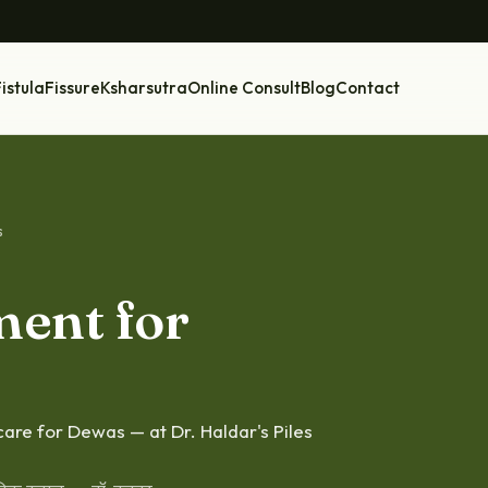
istula
Fissure
Ksharsutra
Online Consult
Blog
Contact
s
ment for
 care for Dewas — at Dr. Haldar's Piles