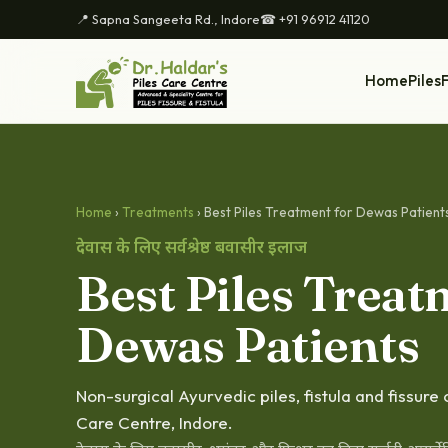
📍 Sapna Sangeeta Rd., Indore
☎ +91 96912 41120
Home
Piles
F
Home
›
Treatments
› Best Piles Treatment for Dewas Patient
देवास के लिए सर्वश्रेष्ठ बवासीर इलाज
Best Piles Treat
Dewas Patients
Non-surgical Ayurvedic piles, fistula and fissure
Care Centre, Indore.