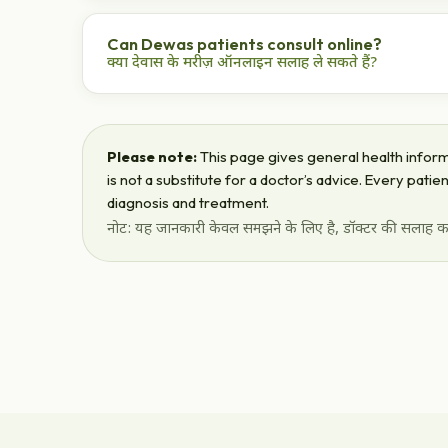
Dr. Haldar's Piles Care Centre, Sapna Sangeeta R
डॉ. हलदर पाइल्स केयर सेंटर, सपना संगीता रोड, इंदौर — पुरस्
Can Dewas patients consult online?
क्या देवास के मरीज़ ऑनलाइन सलाह ले सकते हैं?
Yes — ₹500 video consultation with free medicine 
हाँ — ₹500 वीडियो सलाह और मुफ़्त दवा होम डिलीवरी।
Please note:
This page gives general health informa
is not a substitute for a doctor’s advice. Every pati
diagnosis and treatment.
नोट: यह जानकारी केवल समझने के लिए है, डॉक्टर की सलाह का 