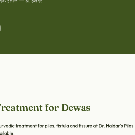
वेदिक इलाज — डॉ. हलदर
 Treatment for Dewas
edic treatment for piles, fistula and fissure at Dr. Haldar's Piles
ailable.