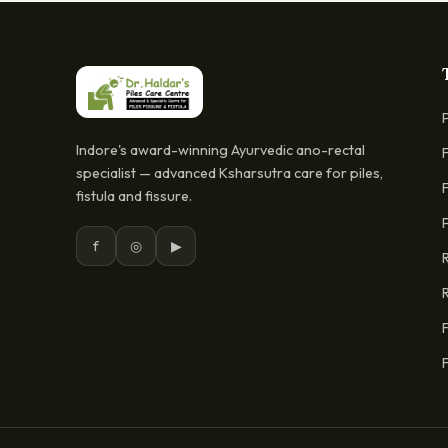
Indore's award-winning Ayurvedic ano-rectal
specialist — advanced Ksharsutra care for piles,
fistula and fissure.
f
◎
▶