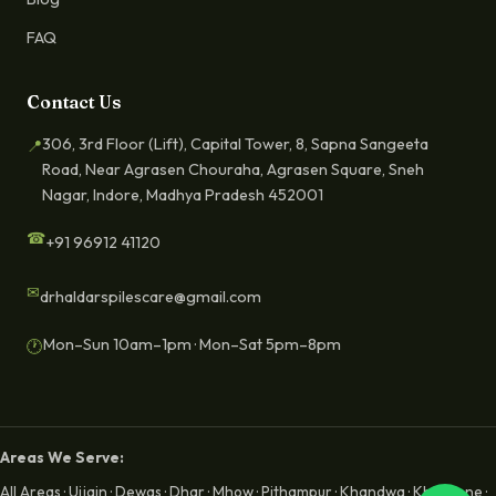
FAQ
Contact Us
306, 3rd Floor (Lift), Capital Tower, 8, Sapna Sangeeta
📍
Road, Near Agrasen Chouraha, Agrasen Square, Sneh
Nagar, Indore, Madhya Pradesh 452001
☎
+91 96912 41120
✉
drhaldarspilescare@gmail.com
Mon–Sun 10am–1pm · Mon–Sat 5pm–8pm
🕐
Areas We Serve:
All Areas
·
Ujjain
·
Dewas
·
Dhar
·
Mhow
·
Pithampur
·
Khandwa
·
Khargone
·