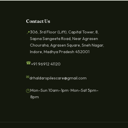
Contact Us
306, 3rd Floor (Lift), Capital Tower, 8,
📍
Sapna Sangeeta Road, Near Agrasen
Chouraha, Agrasen Square, Sneh Nagar,
Indore, Madhya Pradesh 452001
☎
+91 96912 41120
✉
drhaldarspilescare@gmail.com
Mon–Sun 10am–1pm · Mon–Sat 5pm–
🕐
8pm