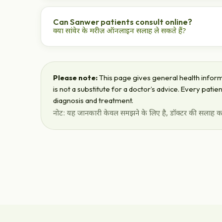
Dr. Haldar's Piles Care Centre, Sapna Sangeeta R
डॉ. हलदर पाइल्स केयर सेंटर, सपना संगीता रोड, इंदौर — पुरस्
Can Sanwer patients consult online?
क्या सांवेर के मरीज़ ऑनलाइन सलाह ले सकते हैं?
Yes — ₹500 video consultation with free medicine 
हाँ — ₹500 वीडियो सलाह और मुफ़्त दवा होम डिलीवरी।
Please note:
This page gives general health informa
is not a substitute for a doctor’s advice. Every pati
diagnosis and treatment.
नोट: यह जानकारी केवल समझने के लिए है, डॉक्टर की सलाह का 