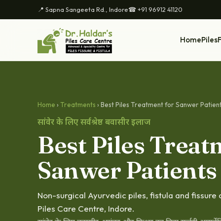
📍 Sapna Sangeeta Rd., Indore
☎ +91 96912 41120
Home
Piles
F
Home
›
Treatments
› Best Piles Treatment for Sanwer Patien
सांवेर के लिए सर्वश्रेष्ठ बवासीर इलाज
Best Piles Treat
Sanwer Patients
Non-surgical Ayurvedic piles, fistula and fissure
Piles Care Centre, Indore.