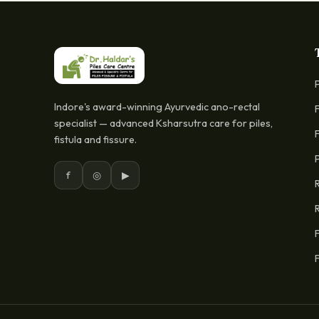
Indore's award-winning Ayurvedic ano-rectal
specialist — advanced Ksharsutra care for piles,
fistula and fissure.
f
◎
▶