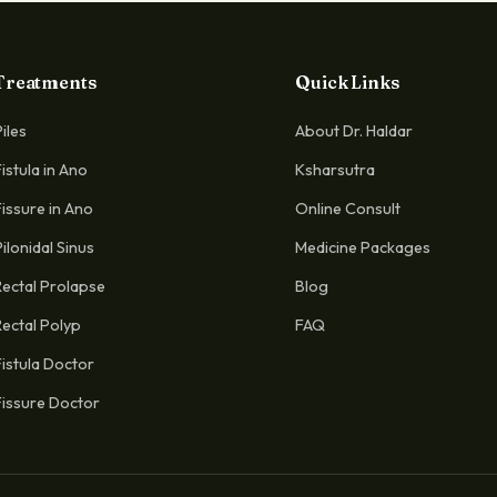
Treatments
Quick Links
Piles
About Dr. Haldar
Fistula in Ano
Ksharsutra
Fissure in Ano
Online Consult
Pilonidal Sinus
Medicine Packages
Rectal Prolapse
Blog
Rectal Polyp
FAQ
Fistula Doctor
Fissure Doctor