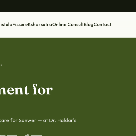
istula
Fissure
Ksharsutra
Online Consult
Blog
Contact
ts
ment for
 care for Sanwer — at Dr. Haldar's