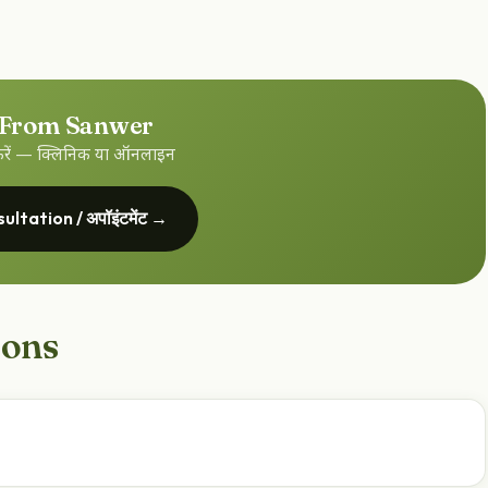
 From Sanwer
क करें — क्लिनिक या ऑनलाइन
ltation / अपॉइंटमेंट →
ions