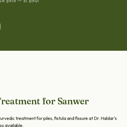
वेदिक इलाज — डॉ. हलदर
 Treatment for Sanwer
vedic treatment for piles, fistula and fissure at Dr. Haldar's
so available.