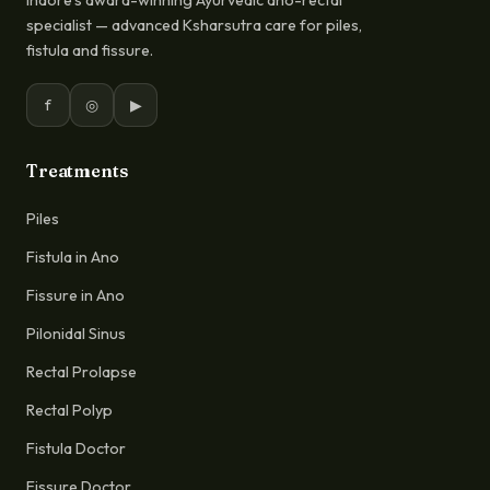
Indore's award-winning Ayurvedic ano-rectal
specialist — advanced Ksharsutra care for piles,
fistula and fissure.
f
◎
▶
Treatments
Piles
Fistula in Ano
Fissure in Ano
Pilonidal Sinus
Rectal Prolapse
Rectal Polyp
Fistula Doctor
Fissure Doctor