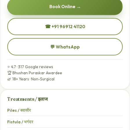
Book Online →
☎ +91 96912 41120
💬 WhatsApp
⭐ 4.7 · 317 Google reviews
🏆 Bhushan Puraskar Awardee
🌿 18+ Years · Non-Surgical
Treatments / इलाज
Piles / बवासीर
Fistula / भगंदर