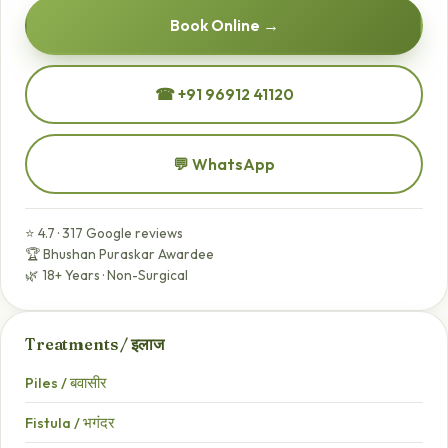
Book Online →
☎ +91 96912 41120
💬 WhatsApp
⭐ 4.7 · 317 Google reviews
🏆 Bhushan Puraskar Awardee
🌿 18+ Years · Non-Surgical
Treatments / इलाज
Piles / बवासीर
Fistula / भगंदर