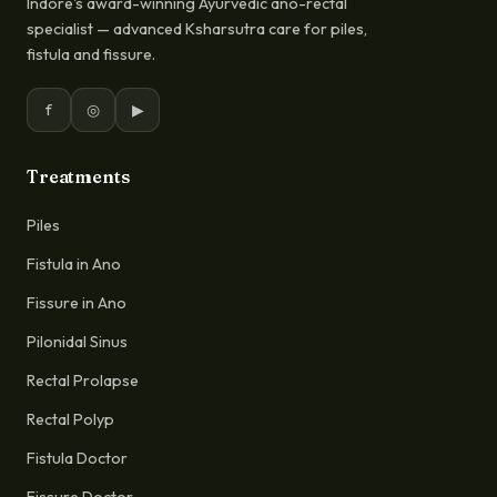
Indore's award-winning Ayurvedic ano-rectal
specialist — advanced Ksharsutra care for piles,
fistula and fissure.
f
◎
▶
Treatments
Piles
Fistula in Ano
Fissure in Ano
Pilonidal Sinus
Rectal Prolapse
Rectal Polyp
Fistula Doctor