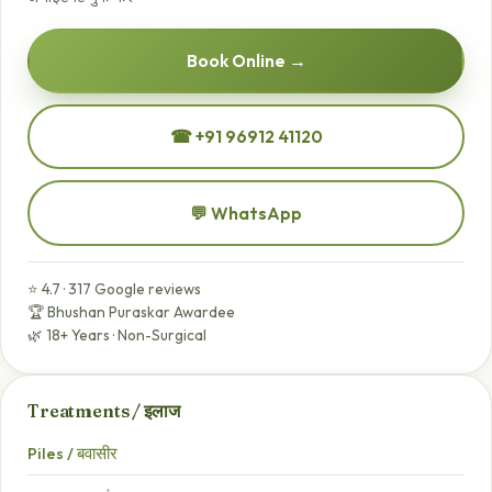
Book Online →
☎ +91 96912 41120
💬 WhatsApp
⭐ 4.7 · 317 Google reviews
🏆 Bhushan Puraskar Awardee
🌿 18+ Years · Non-Surgical
Treatments / इलाज
Piles / बवासीर